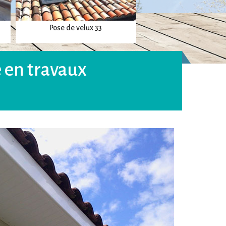
Pose de velux 33
Réparation de toitu
 en travaux