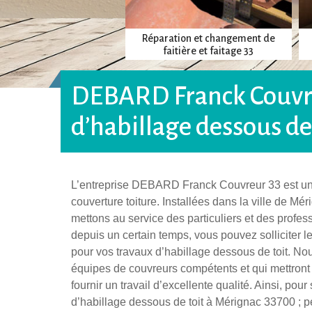
Réparation et changement de
ouverture toiture
faitière et faitage 33
DEBARD Franck Couvreu
d’habillage dessous de
L’entreprise DEBARD Franck Couvreur 33 est un 
couverture toiture. Installées dans la ville de M
mettons au service des particuliers et des profes
depuis un certain temps, vous pouvez solliciter l
pour vos travaux d’habillage dessous de toit. No
équipes de couvreurs compétents et qui mettront
fournir un travail d’excellente qualité. Ainsi, pou
d’habillage dessous de toit à Mérignac 33700 ;