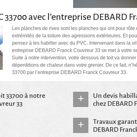
C 33700 avec l’entreprise DEBARD F
Les planches de rives sont les planches qui ont pour rôle d
extrémités de la toiture des agressions extérieures. Et po
pensez à les habiller avec du PVC. Intervenant dans la vi
entreprise DEBARD Franck Couvreur 33 se met à votre serv
Suite à notre intervention, votre dessous de toit va donner 
déperditions de chaleur dans votre grenier. De ce fait, n’hé
33700 par l’entreprise DEBARD Franck Couvreur 33.
it 33700 à notre
Un devis habill
vreur 33
chez DEBARD F
Travaux garant
temps, notre entreprise
Faire une demande de devis
iée pour réaliser la pose
DEBARD Franck Couvreur 33
DEBARD Franck
 matériels et des
devis vous allez avoir con