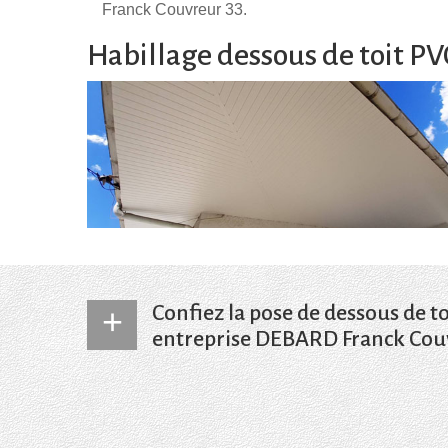
Franck Couvreur 33.
Habillage dessous de toit PV
Confiez la pose de dessous de to
entreprise DEBARD Franck Cou
Exerçant le métier de couvreur depuis un certain 
DEBARD Franck Couvreur 33 est tout à fait qualif
de planche de rive à Mérignac 33700. Munies des