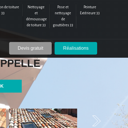
on de toiture
Nettoyage
Pose et
Peinture
33
et
nettoyage
Extérieure 33
démoussage
de
de toiture 33
gouttières 33
Devis gratuit
Réalisations
PPELLE