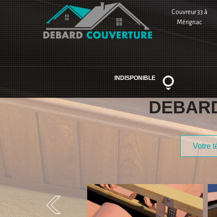
Couvreur 33 à
Mérignac
INDISPONIBLE
DEBAR