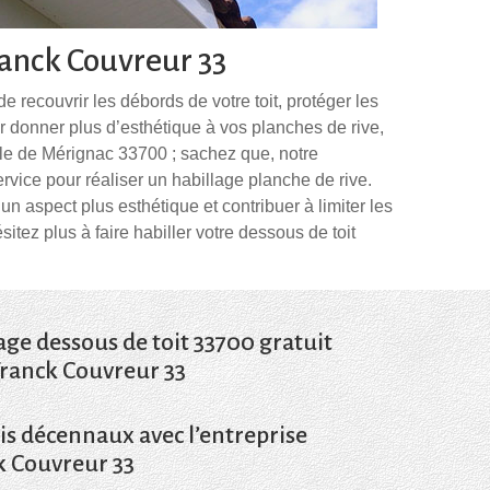
ranck Couvreur 33
e recouvrir les débords de votre toit, protéger les
ur donner plus d’esthétique à vos planches de rive,
lle de Mérignac 33700 ; sachez que, notre
ice pour réaliser un habillage planche de rive.
un aspect plus esthétique et contribuer à limiter les
sitez plus à faire habiller votre dessous de toit
age dessous de toit 33700 gratuit
ranck Couvreur 33
is décennaux avec l’entreprise
 travaux d’habillage de dessous de toit chez
 est gratuit et ne vous engage en rien. Avec ce
 Couvreur 33
naissance des dépenses à prévoir, de la durée